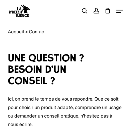
Skip
Menu
to
search
account
Close
Panier
Cart
main
content
Accueil
>
Contact
UNE QUESTION ?
BESOIN D’UN
CONSEIL ?
Ici, on prend le temps de vous répondre. Que ce soit
pour choisir un produit adapté, comprendre un usage
ou demander un conseil pratique, n’hésitez pas à
nous écrire.