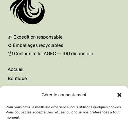
🌿 Expédition responsable
♻️ Emballages recyclables
📦 Conformité loi AGEC — IDU disponible
Accueil
Boutique
Blog
Gérer le consentement
À propos
Pour vous offrir la meilleure expérience, nous utilisons quelques cookies.
Vous pouvez les accepter, les refuser ou choisir vos préférences à tout
Mon compte
moment.
Foire aux questions
Votre panier est vide.