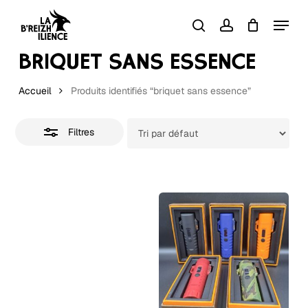
Skip
Menu
to
Close
search
account
Close
Panier
Cart
Filters
main
BRIQUET SANS ESSENCE
content
Accueil
Produits identifiés “briquet sans essence”
Filtres
Ce