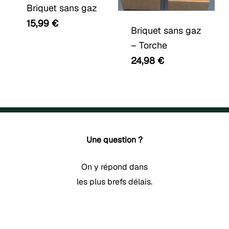
produit
Briquet sans gaz
a
15,99
€
Briquet sans gaz
plusieurs
– Torche
variations.
24,98
€
Les
options
peuvent
être
choisies
Une question ?
sur
la
On y répond dans
page
les plus brefs délais.
du
produit