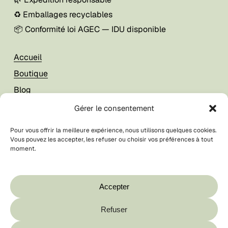
♻️ Emballages recyclables
📦 Conformité loi AGEC — IDU disponible
Accueil
Boutique
Blog
À propos
Gérer le consentement
Pour vous offrir la meilleure expérience, nous utilisons quelques cookies.
Mon compte
Vous pouvez les accepter, les refuser ou choisir vos préférences à tout
moment.
Foire aux questions
Votre panier est vide.
CGV / CGU
Contact
Boutique
Accepter
Refuser
Sous-total :
0,00
€
© La Breizhilience
2026