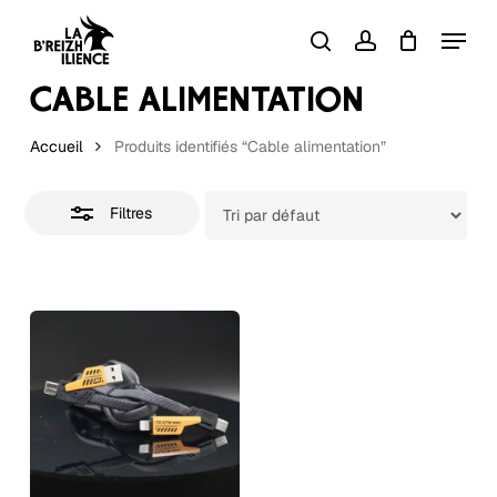
Skip
Menu
to
Close
search
account
Close
Panier
Cart
Filters
main
CABLE ALIMENTATION
content
Accueil
Produits identifiés “Cable alimentation”
Filtres