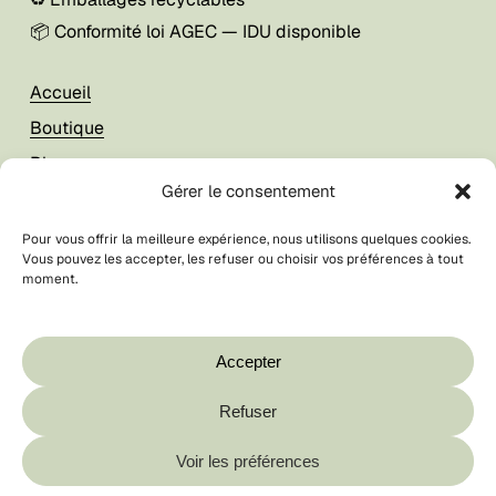
📦 Conformité loi AGEC — IDU disponible
Accueil
Boutique
Blog
Gérer le consentement
À propos
Pour vous offrir la meilleure expérience, nous utilisons quelques cookies.
Vous pouvez les accepter, les refuser ou choisir vos préférences à tout
Mon compte
moment.
Foire aux questions
Votre panier est vide.
CGV / CGU
Boutique
Accepter
Contact
Refuser
Sous-total :
0,00
€
© La Breizhilience
2026
Voir les préférences
Voir Le Panier
Commander