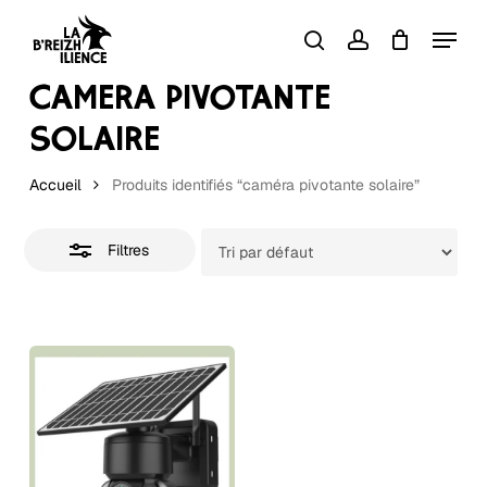
Skip
Menu
to
Close
search
account
Close
Panier
Cart
Filters
main
CAMÉRA PIVOTANTE
content
SOLAIRE
Accueil
Produits identifiés “caméra pivotante solaire”
Filtres