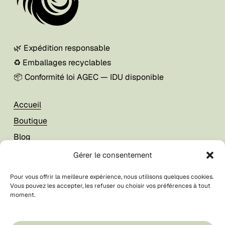
🌿 Expédition responsable
♻️ Emballages recyclables
📦 Conformité loi AGEC — IDU disponible
Accueil
Boutique
Blog
À propos
Gérer le consentement
Pour vous offrir la meilleure expérience, nous utilisons quelques cookies.
Mon compte
Vous pouvez les accepter, les refuser ou choisir vos préférences à tout
moment.
Foire aux questions
Votre panier est vide.
CGV / CGU