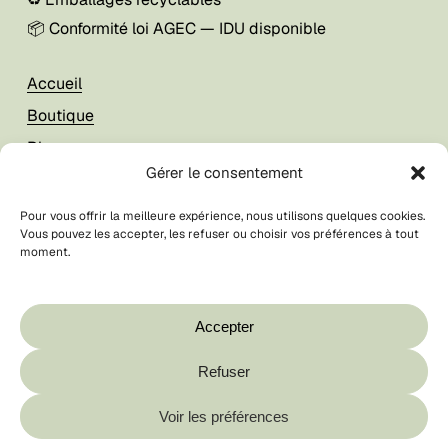
📦 Conformité loi AGEC — IDU disponible
Accueil
Boutique
Blog
Gérer le consentement
À propos
Pour vous offrir la meilleure expérience, nous utilisons quelques cookies.
Vous pouvez les accepter, les refuser ou choisir vos préférences à tout
Mon compte
moment.
Foire aux questions
Votre panier est vide.
CGV / CGU
Boutique
Accepter
Contact
Refuser
Sous-total :
0,00
€
© La Breizhilience
2026
Voir les préférences
Voir Le Panier
Commander