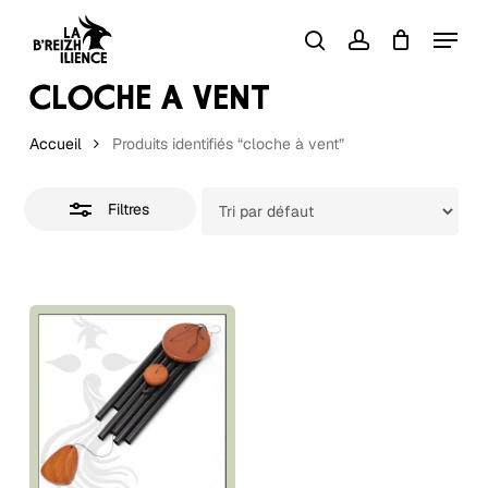
Skip
Menu
to
Close
search
account
Close
Panier
Cart
Filters
main
CLOCHE À VENT
content
Accueil
Produits identifiés “cloche à vent”
Filtres