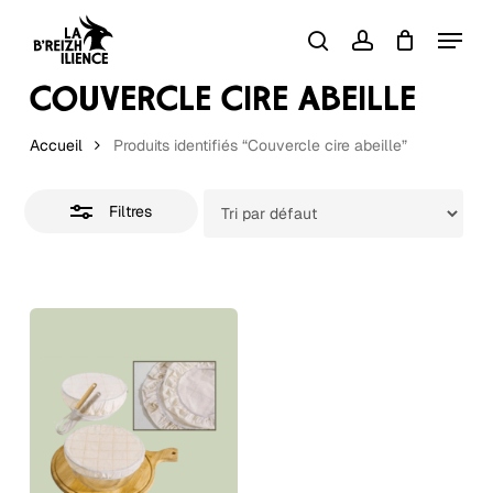
Skip
Menu
to
Close
search
account
Close
Panier
Cart
Filters
main
COUVERCLE CIRE ABEILLE
content
Accueil
Produits identifiés “Couvercle cire abeille”
Filtres