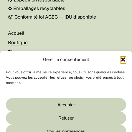
♻️ Emballages recyclables
📦 Conformité loi AGEC — IDU disponible
Accueil
Boutique
Blog
Gérer le consentement
À propos
Pour vous offrir la meilleure expérience, nous utilisons quelques cookies.
Vous pouvez les accepter, les refuser ou choisir vos préférences à tout
Mon compte
moment.
Foire aux questions
CGV / CGU
Accepter
Contact
Refuser
Sous-total :
0,00
€
© La Breizhilience
2026
Voir les préférences