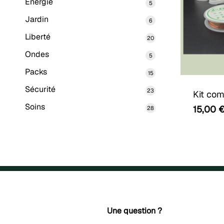
Energie
5
5
produits
Jardin
6
6
produits
Liberté
20
20
produits
Ondes
5
5
produits
Packs
15
15
produits
Sécurité
23
23
Kit com
produits
Soins
15,00
28
28
produits
Une question ?