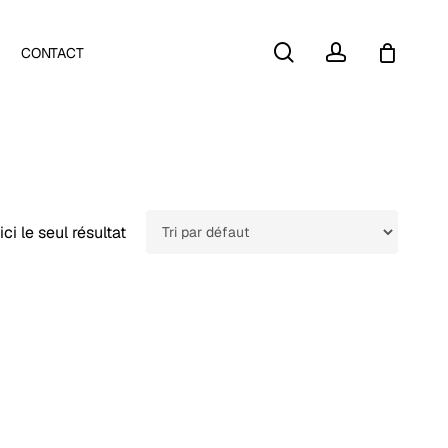
Close
search
account
CONTACT
Cart
ici le seul résultat