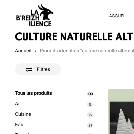
Skip
to
ACCUEIL
main
content
CULTURE NATURELLE ALT
Accueil
Produits identifiés “culture naturelle alterna
Filtres
Tous les produits
100
100
produits
Appuyez sur Entrée pour rechercher ou sur Échap pour
Air
5
5
produits
Cuisine
15
15
produits
Eau
21
21
produits