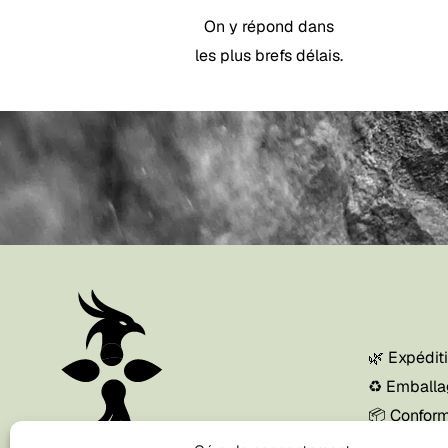
On y répond dans
les plus brefs délais.
🌿 Expédit
♻️ Emballa
📦 Conform
disponible