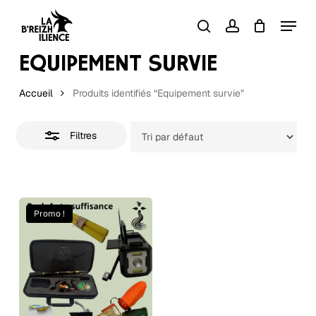
Skip
Menu
to
Close
search
account
Close
Panier
Cart
Filters
main
EQUIPEMENT SURVIE
content
Accueil
Produits identifiés “Equipement survie”
Filtres
Promo !