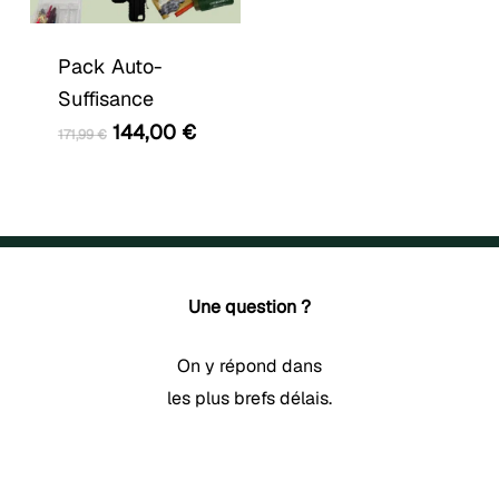
Pack Auto-
Suffisance
Le
Le
144,00
€
171,99
€
prix
prix
initial
actuel
était :
est :
171,99 €.
144,00 €.
Une question ?
On y répond dans
les plus brefs délais.