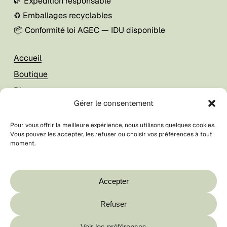
🌿 Expédition responsable
♻️ Emballages recyclables
📦 Conformité loi AGEC — IDU disponible
Accueil
Boutique
Blog
Gérer le consentement
À propos
Pour vous offrir la meilleure expérience, nous utilisons quelques cookies.
Vous pouvez les accepter, les refuser ou choisir vos préférences à tout
Mon compte
moment.
Foire aux questions
Votre panier est vide.
CGV / CGU
Boutique
Accepter
Contact
Refuser
Sous-total :
0,00
€
© La Breizhilience
2026
Voir les préférences