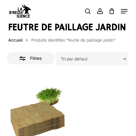
Skip
Menu
to
Close
search
account
Close
Panier
Cart
Filters
main
FEUTRE DE PAILLAGE JARDIN
content
Accueil
Produits identifiés “feutre de paillage jardin”
Filtres