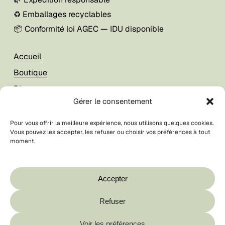
♻️ Emballages recyclables
📦 Conformité loi AGEC — IDU disponible
Accueil
Boutique
Blog
Gérer le consentement
À propos
Pour vous offrir la meilleure expérience, nous utilisons quelques cookies.
Vous pouvez les accepter, les refuser ou choisir vos préférences à tout
Mon compte
moment.
Foire aux questions
Votre panier est vide.
CGV / CGU
Boutique
Accepter
Contact
Refuser
Sous-total :
0,00
€
© La Breizhilience
2026
Voir les préférences