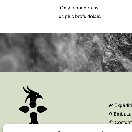
page
On y répond dans
du
les plus brefs délais.
produit
🌿 Expédit
♻️ Emballa
📦 Conform
disponible