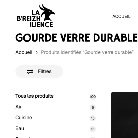
Skip
to
ACCUEIL
main
content
GOURDE VERRE DURABLE
Accueil
Produits identifiés “Gourde verre durable”
Filtres
Tous les produits
100
100
produits
Appuyez sur Entrée pour rechercher ou sur Échap pour
Air
5
5
produits
Cuisine
15
15
produits
Eau
21
21
produits