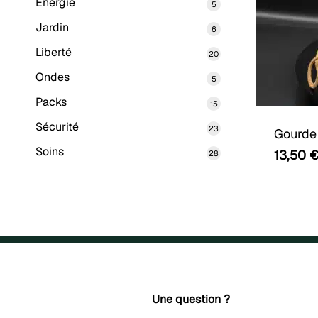
Energie
5
5
produits
Jardin
6
6
produits
Liberté
20
20
produits
Ondes
5
Ce
5
produits
produit
Packs
15
15
produits
a
Sécurité
23
23
Gourde 
plusieurs
produits
Soins
13,50
28
28
variations.
produits
Les
options
peuvent
être
choisies
sur
Une question ?
la