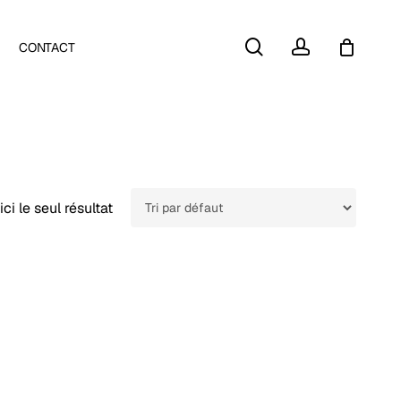
Close
search
account
CONTACT
Cart
ici le seul résultat