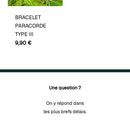
produit
a
BRACELET
plusieurs
PARACORDE
variations.
TYPE III
Les
9,90
€
options
peuvent
être
choisies
sur
Une question ?
la
page
On y répond dans
du
les plus brefs délais.
produit