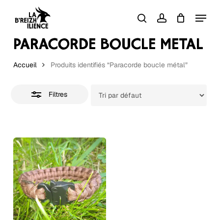
Skip
Menu
to
Close
search
account
Close
Panier
Cart
Filters
main
PARACORDE BOUCLE MÉTAL
content
Accueil
Produits identifiés “Paracorde boucle métal”
Filtres
Ce