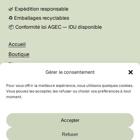
🌿 Expédition responsable
♻️ Emballages recyclables
📦 Conformité loi AGEC — IDU disponible
Accueil
Boutique
Blog
Gérer le consentement
À propos
Pour vous offrir la meilleure expérience, nous utilisons quelques cookies.
Vous pouvez les accepter, les refuser ou choisir vos préférences à tout
Mon compte
moment.
Foire aux questions
Votre panier est vide.
CGV / CGU
Boutique
Accepter
Contact
Refuser
Sous-total :
0,00
€