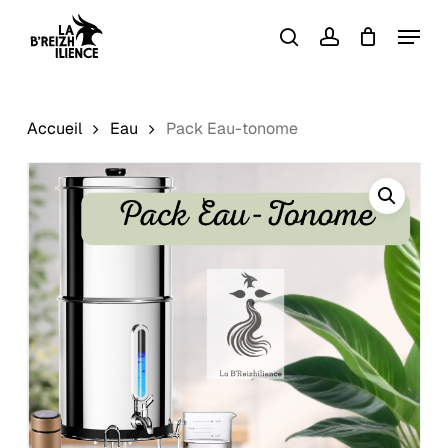
Skip
Menu
to
search
account
Close
Panier
Cart
main
content
Accueil
Eau
Pack Eau-tonome