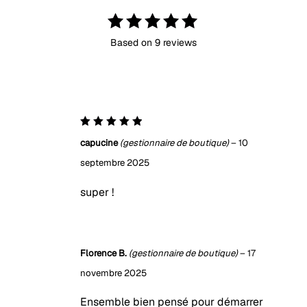
Note
Based on 9 reviews
5.00
sur
5
5
Note
capucine
(gestionnaire de boutique)
–
10
sur 5
septembre 2025
super !
Florence B.
(gestionnaire de boutique)
–
17
novembre 2025
Ensemble bien pensé pour démarrer