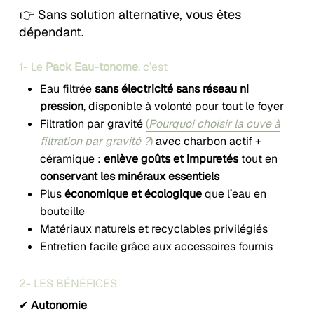
👉 Sans solution alternative, vous êtes
dépendant.
1- Le
Pack Eau-tonome
, c’est
Eau filtrée
sans électricité sans réseau ni
pression
, disponible à volonté pour tout le foyer
Filtration par gravité
(
Pourquoi choisir la cuve à
filtration par gravité ?
)
avec charbon actif +
céramique :
enlève goûts et impuretés
tout en
conservant les minéraux essentiels
Plus
économique et écologique
que l’eau en
bouteille
Matériaux naturels et recyclables privilégiés
Entretien facile grâce aux accessoires fournis
2- LES BÉNÉFICES
✔
Autonomie