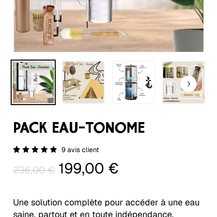
PACK EAU-TONOME
9
avis client
Noté
5
Le
Le
199,00
€
5.00
236,00
€
sur 5
prix
prix
basé
sur
initial
actuel
notations
Une solution complète pour accéder à une eau
client
était :
est :
saine, partout et en toute indépendance.