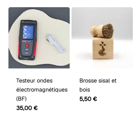
options
initial
actuel
était :
est :
peuvent
227,80 €.
199,00 €.
être
choisies
sur
la
page
du
produit
Testeur ondes
Brosse sisal et
électromagnétiques
bois
(BF)
5,50
€
35,00
€