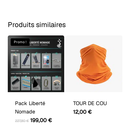
Produits similaires
Promo !
Ce
produit
a
Pack Liberté
TOUR DE COU
plusieurs
Nomade
12,00
€
variations.
Le
Le
199,00
€
227,80
€
Les
prix
prix