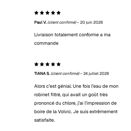
5
Note
Paul V.
(client confirmé)
–
20 juin 2026
sur 5
Livraison totalement conforme a ma
commande
5
Note
TIANA S.
(client confirmé)
–
24 juillet 2026
sur 5
Alors c’est génial. Une fois l’eau de mon
robinet filtré, qui avait un goût très
prononcé du chlore, j’ai l’impression de
boire de la Volvic. Je suis extrêmement
satisfaite.