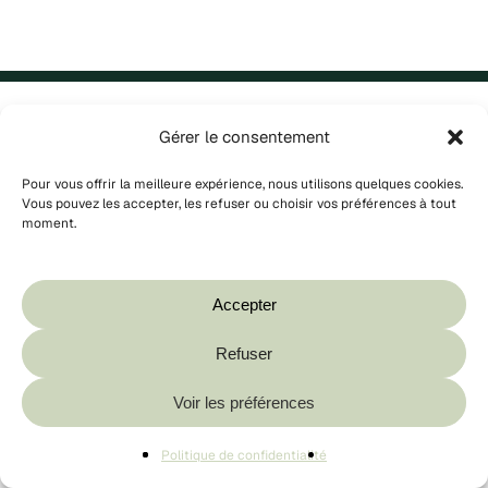
Gérer le consentement
Une question ?
Pour vous offrir la meilleure expérience, nous utilisons quelques cookies.
On y répond dans
Vous pouvez les accepter, les refuser ou choisir vos préférences à tout
moment.
les plus brefs délais.
Votre panier est vide.
Boutique
Accepter
100% sécurisé
Refuser
Sous-total :
0,00
€
Vos paiements sont 100%
Voir les préférences
Voir Le Panier
Commander
sécurisés par Stripe et PayPal.
Politique de confidentialité