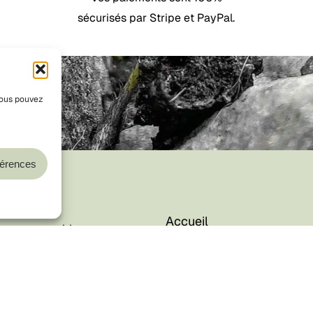
sécurisés par Stripe et PayPal.
 Vous pouvez
Sous-total :
férences
Voir
Accueil
ion responsable
Boutique
ges recyclables
ité loi AGEC — IDU
Blog
À propos