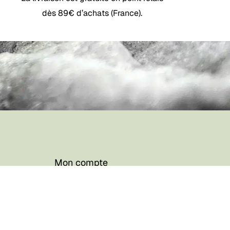
dès 89€ d’achats (France).
0,00
€
 Le Panier
Commander
Mon compte
Foire aux questions
CGV / CGU
Contact