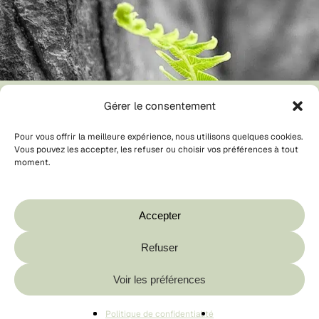
Gérer le consentement
Pour vous offrir la meilleure expérience, nous utilisons quelques cookies.
Vous pouvez les accepter, les refuser ou choisir vos préférences à tout
moment.
Votre panier est vide.
Boutique
Accepter
Refuser
Sous-total :
0,00
€
Voir les préférences
🌿 Expédition responsable
Voir Le Panier
Commander
♻️ Emballages recyclables
Politique de confidentialité