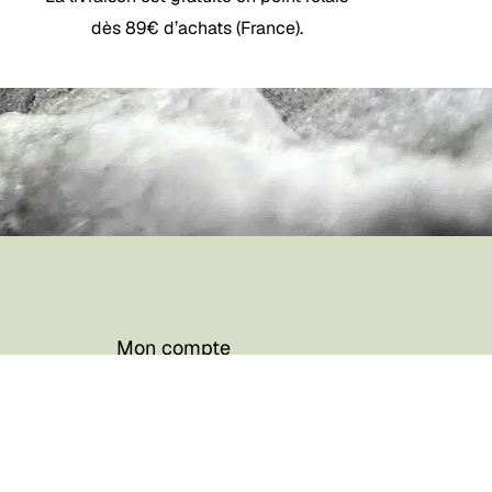
dès 89€ d’achats (France).
Votre panier est vide.
Boutique
0,00
€
 Le Panier
Commander
Mon compte
Foire aux questions
CGV / CGU
Contact