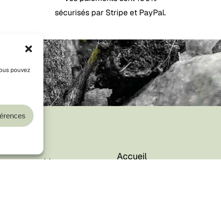
sécurisés par Stripe et PayPal.
Vous pouvez
Sous-total :
férences
Voir
Accueil
ion responsable
Boutique
ges recyclables
ité loi AGEC — IDU
Blog
À propos