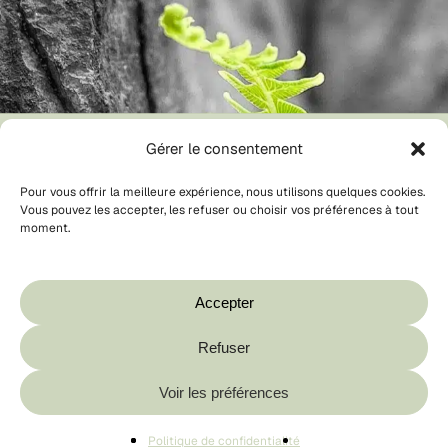
Gérer le consentement
Pour vous offrir la meilleure expérience, nous utilisons quelques cookies.
Vous pouvez les accepter, les refuser ou choisir vos préférences à tout
moment.
Votre panier est vide.
Boutique
Accepter
Refuser
Sous-total :
0,00
€
Voir les préférences
🌿 Expédition responsable
Voir Le Panier
Commander
♻️ Emballages recyclables
Politique de confidentialité