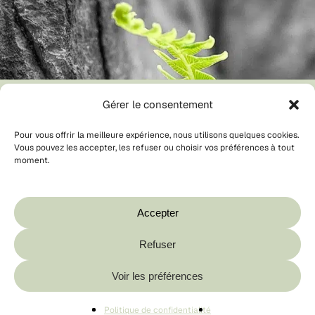
Gérer le consentement
Pour vous offrir la meilleure expérience, nous utilisons quelques cookies.
Vous pouvez les accepter, les refuser ou choisir vos préférences à tout
moment.
Votre panier est vide.
Boutique
Accepter
Refuser
Sous-total :
0,00
€
Voir les préférences
🌿 Expédition responsable
Voir Le Panier
Commander
♻️ Emballages recyclables
Politique de confidentialité