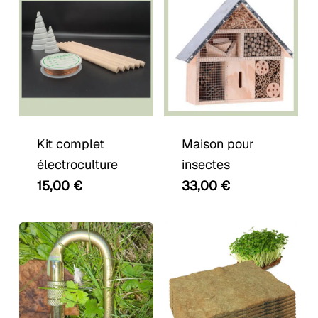
choisies
sur
la
page
du
produit
Kit complet
Maison pour
électroculture
insectes
15,00
€
33,00
€