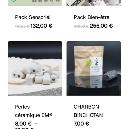
Pack Sensoriel
Pack Bien-être
Le
Le
Le
Le
132,00
€
255,00
€
170,50
€
343,00
€
prix
prix
prix
prix
initial
actuel
initial
actuel
était :
est :
était :
est :
170,50 €.
132,00 €.
343,00 €.
255,00
Ce
produit
a
Perles
CHARBON
plusieurs
céramique EM®
BINCHOTAN
variations.
8,00
€
–
7,00
€
Les