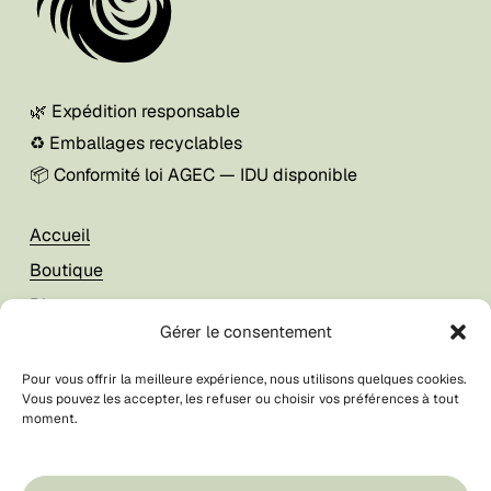
🌿 Expédition responsable
♻️ Emballages recyclables
📦 Conformité loi AGEC — IDU disponible
Accueil
Boutique
Blog
Gérer le consentement
À propos
Pour vous offrir la meilleure expérience, nous utilisons quelques cookies.
Vous pouvez les accepter, les refuser ou choisir vos préférences à tout
Mon compte
moment.
Foire aux questions
CGV / CGU