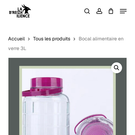
Skip
Menu
to
search
account
Close
Panier
Cart
main
content
Accueil
Tous les produits
Bocal alimentaire en
verre 3L