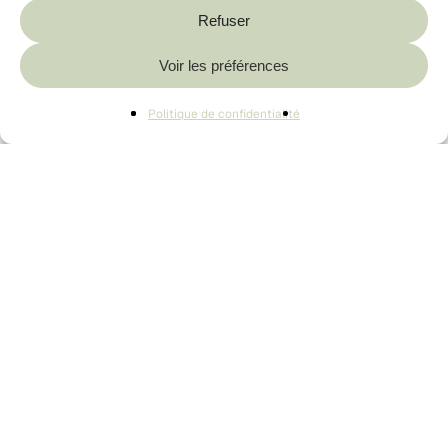
Refuser
Sous-total :
0,00
€
Voir les préférences
Voir Le Panier
Commander
Politique de confidentialité