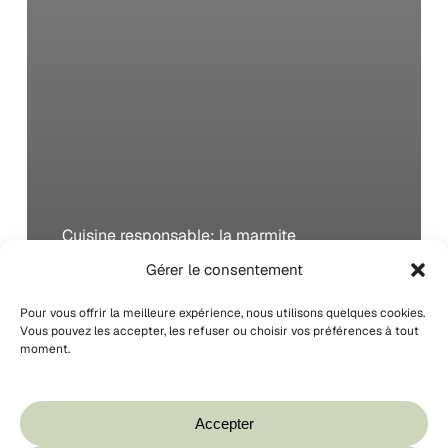
Cuisine responsable: la marmite
norvégienne
Gérer le consentement
Pour vous offrir la meilleure expérience, nous utilisons quelques cookies.
Cuisine
Vous pouvez les accepter, les refuser ou choisir vos préférences à tout
moment.
responsable:
Votre panier est vide.
le
réchaud
Boutique
Accepter
bois