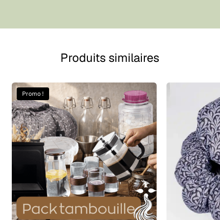
Produits similaires
Promo !
Ce