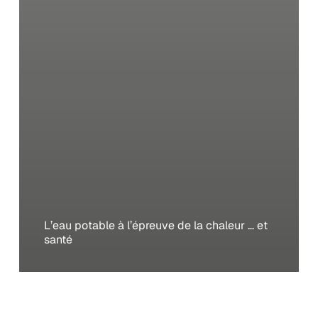
L’eau potable à l’épreuve de la chaleur … et
santé
Le
Binchōtan