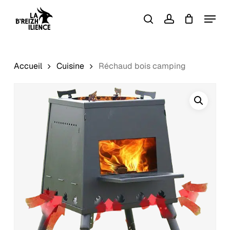
Skip
Menu
to
search
account
Close
Panier
Cart
main
content
Accueil
Cuisine
Réchaud bois camping