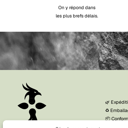
On y répond dans
les plus brefs délais.
🌿 Expédit
♻️ Emballa
📦 Conform
disponible