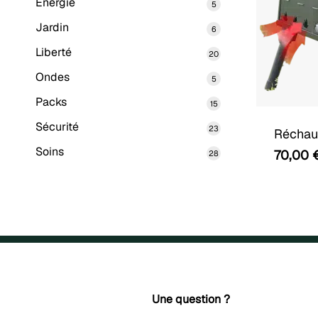
Energie
5
5
produits
Jardin
6
6
produits
Liberté
20
20
produits
Ondes
5
5
produits
Packs
15
15
produits
Sécurité
23
23
Réchau
produits
Soins
70,00
28
28
produits
Une question ?