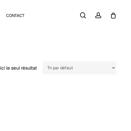
Close
search
account
CONTACT
Cart
ici le seul résultat