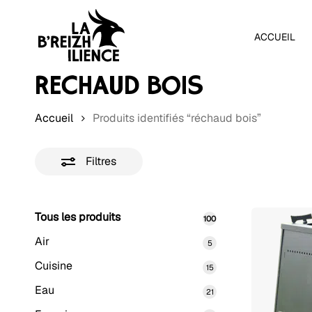
Skip
to
ACCUEIL
main
content
RÉCHAUD BOIS
Accueil
Produits identifiés “réchaud bois”
Filtres
Tous les produits
100
100
produits
Appuyez sur Entrée pour rechercher ou sur Échap pour
Air
5
5
produits
Cuisine
15
15
produits
Eau
21
21
produits