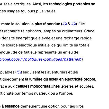
rises électriques. Ainsi, les
technologies portables se
des usages toujours plus variés.
reste la solution la plus répandue (
ICI
&
ICI
)
. Elle
 et recharge téléphones, lampes ou ordinateurs. Grâce
une densité énergétique élevée et une recharge rapide.
 source électrique initiale, ce qui limite sa totale
due , de ce fait elle représente un enjeu de
logie.gouv.fr/politiques-publiques/batteries?
)
pliables (
ICI
) séduisent les aventuriers et les
nt directement
la lumière du soleil en électricité propre.
grâce aux
cellules monocristallines
légères et souples.
nt chute par temps nuageux ou à l’ombre.
s à essence
demeurent une option pour les gros