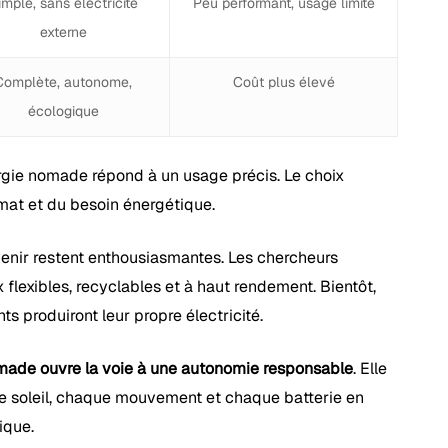
imple, sans électricité
Peu performant, usage limité
externe
Complète, autonome,
Coût plus élevé
écologique
rgie nomade répond à un usage précis. Le choix
mat et du besoin énergétique.
venir restent enthousiasmantes. Les chercheurs
flexibles, recyclables et à haut rendement. Bientôt,
ts produiront leur propre électricité.
omade ouvre la voie à une autonomie responsable
. Elle
e soleil, chaque mouvement et chaque batterie en
ique.