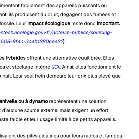
limentent facilement des appareils puissants ou
tant, ils produisent du bruit, dégagent des fumées et
ossile. Leur
impact écologique
reste donc
important.
ntech.ecologie.gouv.fr/acteurs-publics/sourcing-
4608-9f4c-3c4b1280cee2?
)
res hybride
s offrent une alternative équilibrée. Elles
s et stockage intégré (
ICI
)
. Ainsi, elles fonctionnent le
la nuit. Leur seul frein demeure leur prix plus élevé que
anivelle ou à dynamo
représentent une solution
 d’aucune source externe, mais exigent un effort
te faible et leur usage limité à de petits appareils.
lisaient des piles alcalines pour leurs radios et lampes.