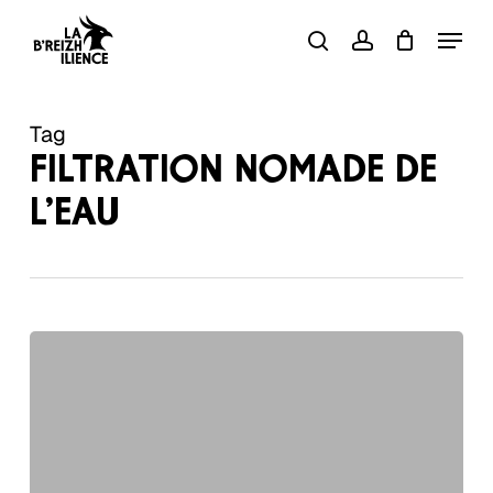
Skip
Menu
to
search
account
Close
Panier
Cart
main
content
Tag
FILTRATION NOMADE DE
L’EAU
Filtration
fibres
creuses