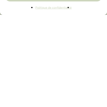
🌿 Expédition responsable
Voir Le Panier
Commander
♻️ Emballages recyclables
Politique de confidentialité
📦 Conformité loi AGEC — IDU disponible
Accueil
Boutique
Blog
À propos
Mon compte
Foire aux questions
CGV / CGU
Contact
© La Breizhilience
2026