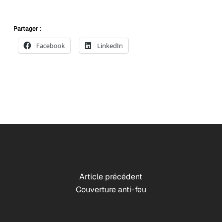
peuvent
être
Partager :
choisies
Facebook
LinkedIn
sur
la
page
du
produit
Article précédent
Couverture anti-feu