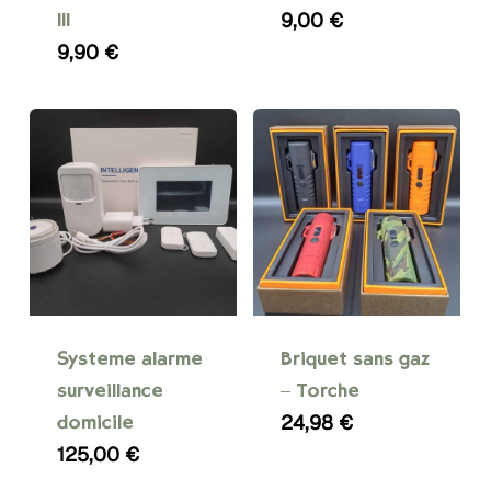
variations.
9,00
€
III
Les
9,90
€
options
peuvent
être
choisies
sur
la
page
Ce
du
produit
produit
a
Système alarme
Briquet sans gaz
plusieurs
surveillance
– Torche
variations.
24,98
€
domicile
Les
125,00
€
options