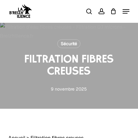
Skip
Menu
to
search
account
Close
Panier
Cart
main
content
Sécurité
FILTRATION FIBRES
CREUSES
9 novembre 2025
Accueil
>
Filtration fibres creuses