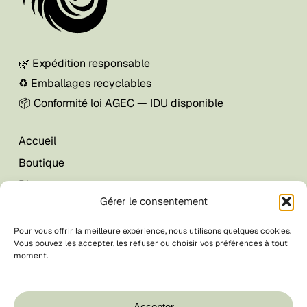
🌿 Expédition responsable
♻️ Emballages recyclables
📦 Conformité loi AGEC — IDU disponible
Accueil
Boutique
Blog
Gérer le consentement
À propos
Pour vous offrir la meilleure expérience, nous utilisons quelques cookies.
Vous pouvez les accepter, les refuser ou choisir vos préférences à tout
Mon compte
moment.
Foire aux questions
CGV / CGU
Accepter