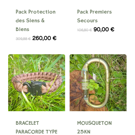
Pack Protection
Pack Premiers
des Siens &
Secours
Le
Le
90,00
€
Biens
106,80
€
prix
prix
Le
Le
260,00
€
309,88
€
initial
actuel
prix
prix
était :
est :
initial
actuel
106,80 €.
90,00 €
était :
est :
309,88 €.
260,00 €.
Ce
produit
a
BRACELET
MOUSQUETON
plusieurs
PARACORDE TYPE
25KN