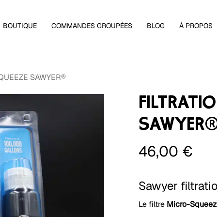
Panier
BOUTIQUE
COMMANDES GROUPÉES
BLOG
À PROPOS
SQUEEZE SAWYER®
FILTRATI
SAWYER
46,00
€
Sawyer filtrati
Le filtre
Micro-Squeeze