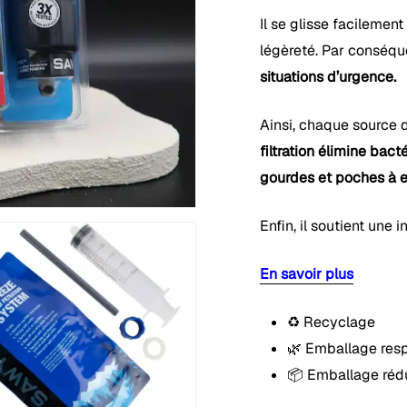
Il se glisse facilemen
légèreté. Par conséque
situations d’urgence.
Ainsi, chaque source d
filtration élimine bact
gourdes et poches à 
Enfin, il soutient une
En savoir plus
♻️ Recyclage
🌿 Emballage res
 fermer.
📦 Emballage rédu