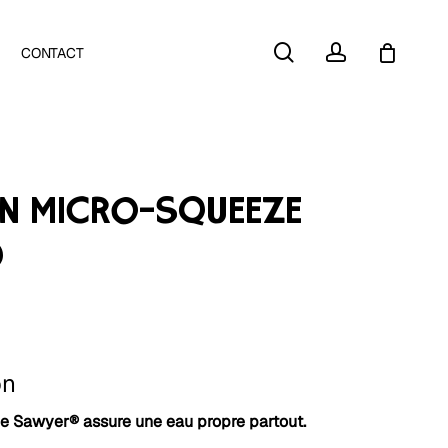
Close
search
account
CONTACT
Cart
ON MICRO-SQUEEZE
®
on
 Sawyer® assure une eau propre partout.