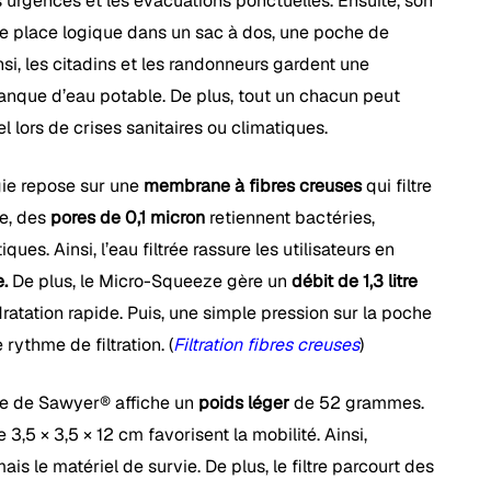
es urgences et les évacuations ponctuelles. Ensuite, son
e place logique dans un sac à dos, une poche de
insi, les citadins et les randonneurs gardent une
anque d’eau potable. De plus, tout un chacun peut
l lors de crises sanitaires ou climatiques.
gie repose sur une
membrane à fibres creuses
qui filtre
e, des
pores de 0,1 micron
retiennent bactéries,
ues. Ainsi, l’eau filtrée rassure les utilisateurs en
.
De plus, le Micro-Squeeze gère un
débit de 1,3 litre
atation rapide. Puis, une simple pression sur la poche
 rythme de filtration. (
Filtration fibres creuses
)
ze de Sawyer® affiche un
poids léger
de 52 grammes.
3,5 × 3,5 × 12 cm favorisent la mobilité. Ainsi,
ais le matériel de survie. De plus, le filtre parcourt des