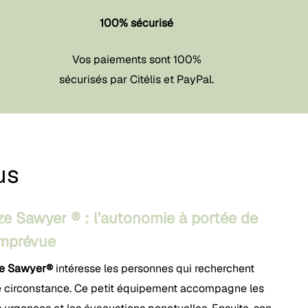
100% sécurisé
Vos paiements sont 100%
sécurisés par Citélis et PayPal.
us
ze Sawyer ® : l’autonomie à portée de
imprévue
de Sawyer®
intéresse les personnes qui recherchent
te circonstance. Ce petit équipement accompagne les