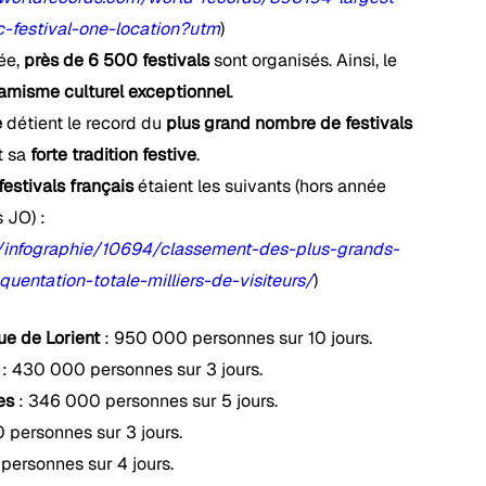
-festival-one-location?utm
)
ée,
près de 6 500 festivals
sont organisés. Ainsi, le
amisme culturel exceptionnel
.
e
détient le record du
plus grand nombre de festivals
t sa
forte tradition festive
.
festivals français
étaient les suivants (hors année
 JO) :
om/infographie/10694/classement-des-plus-grands-
quentation-totale-milliers-de-visiteurs/
)
que de Lorient
: 950 000 personnes sur 10 jours.
: 430 000 personnes sur 3 jours.
es
: 346 000 personnes sur 5 jours.
 personnes sur 3 jours.
ersonnes sur 4 jours.