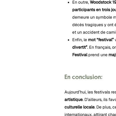
En outre,
Woodstock 1
participants en trois jo
demeure un symbole mon
décès tragiques y ont 
et un accident de cami
Enfin, le
mot “festival”
v
divertit”
. En français, o
Festival
prend une
maj
En conclusion:
Aujourd’hui, les festivals r
artistique
. D’ailleurs, ils fa
culturelle locale
. De plus, 
internationaux, attirant ch