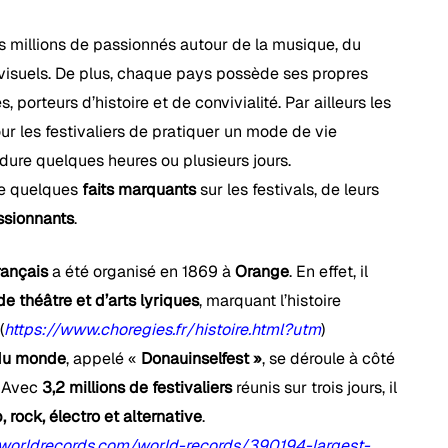
es millions de passionnés autour de la musique, du
 visuels. De plus, chaque pays possède ses propres
orteurs d’histoire et de convivialité. Par ailleurs les
our les festivaliers de pratiquer un mode de vie
 dure quelques heures ou plusieurs jours.
le quelques
faits marquants
sur les festivals, de leurs
ssionnants
.
rançais
a été organisé en 1869 à
Orange
. En effet, il
de théâtre et d’arts lyriques
, marquant l’histoire
(
https://www.choregies.fr/histoire.html?utm
)
 du monde
, appelé «
Donauinselfest »
, se déroule à côté
. Avec
3,2 millions de festivaliers
réunis sur trois jours, il
 rock, électro et alternative
.
worldrecords.com/world-records/390194-largest-