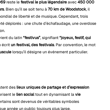
969
reste le
festival le plus légendaire
avec
450 000
urs
. Bien qu’il se soit tenu à
70 km de Woodstock
, il
dial de liberté et de musique. Cependant, trois
été déplorés : une chute d’échafaudage, une overdose
on.
ient du latin
“festivus”
, signifiant
“joyeux, festif, qui
n écrit
un festival, des festivals
. Par convention, le mot
uscule
lorsqu’il désigne un événement particulier.
estent des
lieux uniques de partage et d’expression
Votre panier est vide.
vorisent le
lien social
tout en dynamisant la
vie
certains sont devenus de véritables symboles
Boutique
aque année un public toujours plus large.