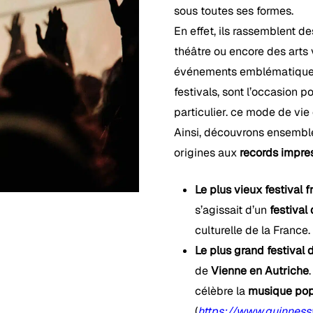
sous toutes ses formes.
En effet, ils rassemblent d
théâtre ou encore des arts
événements emblématiques, p
festivals, sont l’occasion p
particulier. ce mode de vie
Ainsi, découvrons ensemb
origines aux
records impre
Le plus vieux festival f
s’agissait d’un
festival 
culturelle de la France. 
Le plus grand festival
de
Vienne en Autriche
célèbre la
musique pop,
(
https://www.guinness