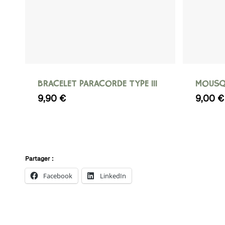
Ce
produit
a
BRACELET PARACORDE TYPE III
MOUSQ
plusieurs
9,90
€
9,00
€
variations.
Les
options
peuvent
Partager :
être
choisies
Facebook
LinkedIn
sur
la
page