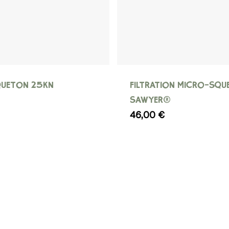
page
du
produit
UETON 25KN
FILTRATION MICRO-SQU
SAWYER®
46,00
€