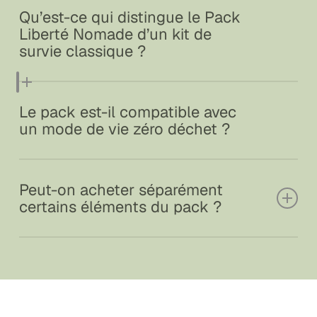
Qu’est-ce qui distingue le Pack
pour assouplir les fibres avant brossage.
Liberté Nomade d’un kit de
survie classique ?
Il ne s’agit pas d’un simple kit d’urgence, mais d’un
Le pack est-il compatible avec
ensemble conçu pour une autonomie durable, au
un mode de vie zéro déchet ?
quotidien comme en expédition.
Oui, chaque composant vise la durabilité : aucun
Peut-on acheter séparément
déchet plastique à usage unique, et des matériaux
certains éléments du pack ?
recyclables.
Oui, selon les besoins, chaque produit peut être
vendu individuellement ou en complément du pack
complet.