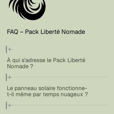
FAQ – Pack Liberté Nomade
À qui s’adresse le Pack Liberté
Nomade ?
Le pack s’adresse aux aventuriers, voyageurs,
Le panneau solaire fonctionne-
campeurs, toute personne souhaitant gagner en
t-il même par temps nuageux ?
autonomie au quotidien.
Oui, il capte la lumière diffuse. Le rendement baisse,