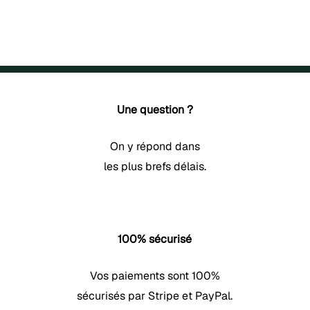
peuvent
à
être
39,90 €
choisies
sur
la
page
Une question ?
du
On y répond dans
produit
les plus brefs délais.
100% sécurisé
Vos paiements sont 100%
sécurisés par Stripe et PayPal.