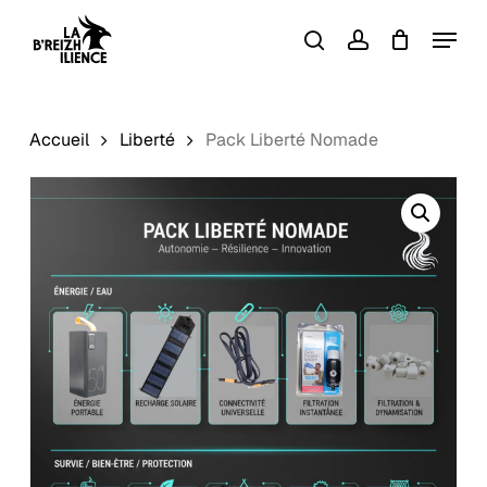
Skip
Menu
to
search
account
Close
Panier
Cart
main
content
Accueil
Liberté
Pack Liberté Nomade