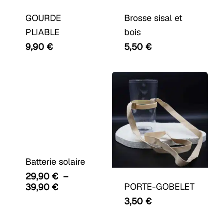
GOURDE
Brosse sisal et
PLIABLE
bois
9,90
€
5,50
€
Ce
produit
a
Batterie solaire
plusieurs
29,90
€
–
variations.
Plage
PORTE-GOBELET
39,90
€
Les
de
3,50
€
prix :
options
29,90 €