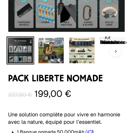
PACK LIBERTÉ NOMADE
Le
Le
199,00
€
227,80
€
prix
prix
initial
actuel
Une solution complète pour vivre en harmonie
était :
est :
avec la nature, équipé pour l’essentiel.
227,80 €.
199,00 €.
1 Banque nomade 50 000mAh
(
ICI
)