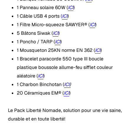
1 Panneau solaire 60W (
ICI
)
1 Câble USB 4 ports
(
ICI
)
1 Filtre Micro-squeeze SAWYER® (
ICI
)
5 Bâtons Siwak (
ICI
)
1 Poncho / TARP (
ICI
)
1 Mousqueton 25KN norme EN 362 (
ICI
)
1 Bracelet paracorde 550 type III boucle
plastique boussole allume-feu sifflet couleur
aléatoire (
ICI
)
1 Charbon Binchotan (
ICI
)
20 Céramiques EM® (
ICI
)
Le Pack Liberté Nomade, solution pour une vie saine,
durable et en toute liberté!