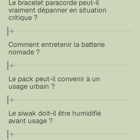
Le bracelet paracorde peut-il
mais la recharge reste possible, surtout en usage
vraiment dépanner en situation
prolongé.
critique ?
Oui, sa corde supporte environ 250 kg et se
Comment entretenir la batterie
transforme en lien, lacet, corde à linge ou cordage de
nomade ?
secours.
Il faut la recharger entièrement tous les trois mois,
Le pack peut-il convenir à un
même hors usage, et la stocker à température
usage urbain ?
modérée.
Absolument. Il est parfait pour les pannes
Le siwak doit-il être humidifié
d’électricité, les coupures d’eau ou les déplacements
avant usage ?
hors réseau.
Oui, il faut tremper son extrémité quelques minutes