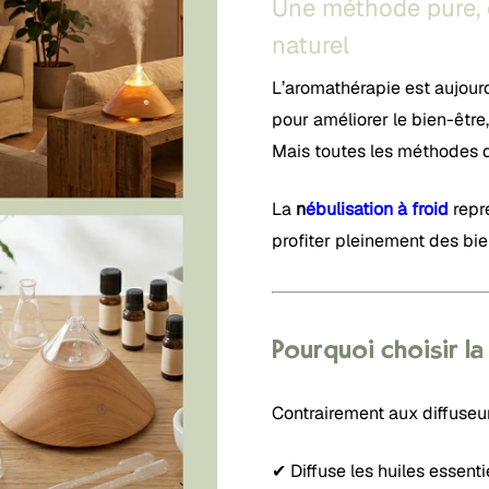
Une méthode pure, e
naturel
L’aromathérapie est aujou
pour améliorer le bien-être
Mais toutes les méthodes de
La
n
ébulisation à froid
repr
profiter pleinement des bien
Pourquoi choisir la
Contrairement aux diffuseurs
✔ Diffuse les huiles essenti