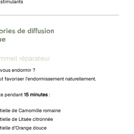
 stimulants
ries de diffusion
ue
ommeil réparateur
à vous endormir ?
ut favoriser l’endormissement naturellement.
nte pendant
15 minutes
:
ntielle de Camomille romaine
tielle de Litsée citronnée
ntielle d’Orange douce