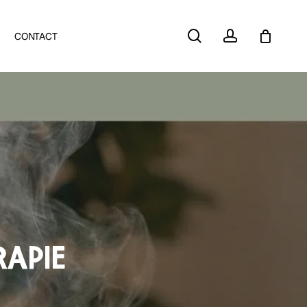
Close
search
account
CONTACT
Cart
APIE