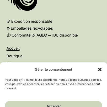
🌿 Expédition responsable
♻️ Emballages recyclables
📦 Conformité loi AGEC — IDU disponible
Accueil
Boutique
Blog
Gérer le consentement
À propos
Pour vous offrir la meilleure expérience, nous utilisons quelques cookies.
Vous pouvez les accepter, les refuser ou choisir vos préférences à tout
Mon compte
moment.
Foire aux questions
Votre panier est vide.
CGV / CGU
Boutique
Accepter