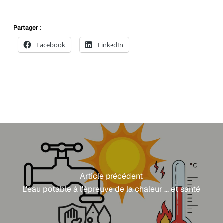
initial
actuel
initial
actuel
était :
est :
était :
est :
106,80 €.
90,00 €.
350,50 €.
269,00
Partager :
Facebook
LinkedIn
Article précédent
L'eau potable à l'épreuve de la chaleur ... et santé