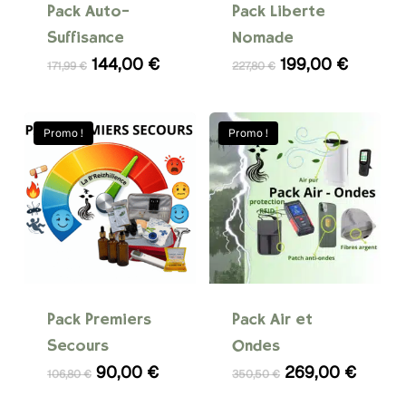
Pack Auto-
Pack Liberté
Suffisance
Nomade
Le
Le
Le
Le
144,00
€
199,00
€
171,99
€
227,80
€
prix
prix
prix
prix
initial
actuel
initial
actuel
était :
est :
était :
est :
Promo !
Promo !
171,99 €.
144,00 €.
227,80 €.
199,00 
Pack Premiers
Pack Air et
Secours
Ondes
Le
Le
Le
Le
90,00
€
269,00
€
106,80
€
350,50
€
prix
prix
prix
prix