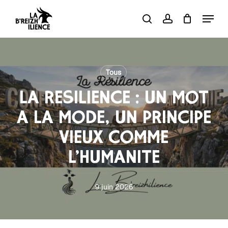
Skip
Menu
to
search
account
Close
Panier
Cart
main
content
Tous
LA RÉSILIENCE : UN MOT
À LA MODE, UN PRINCIPE
VIEUX COMME
L’HUMANITÉ
9 juin 2026